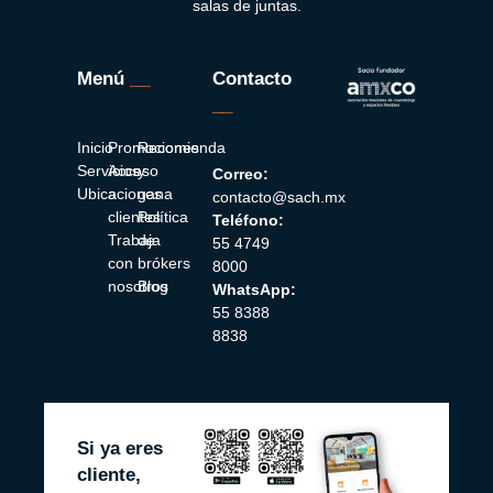
salas de juntas.
Menú
__
Contacto
__
Inicio
Promociones
Recomienda
Servicios
Acceso
y
Correo:
Ubicaciones
a
gana
contacto@sach.mx
clientes
Política
Teléfono:
Trabaja
de
55 4749
con
brókers
8000
nosotros
Blog
WhatsApp:
55 8388
8838
Si ya eres
cliente,