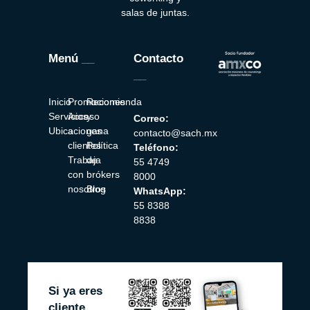
salas de juntas.
Menú
__
Contacto
__
Inicio
Promociones
Recomienda
Servicios
Acceso
y
Correo:
Ubicaciones
a
gana
contacto@sach.mx
clientes
Política
Teléfono:
Trabaja
de
55 4749
con
brókers
8000
nosotros
Blog
WhatsApp:
55 8388
8838
Si ya eres
cliente,