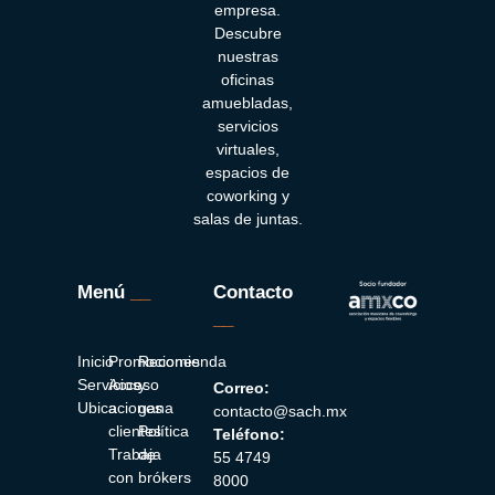
empresa.
Descubre
nuestras
oficinas
amuebladas,
servicios
virtuales,
espacios de
coworking y
salas de juntas.
Menú
__
Contacto
__
Inicio
Promociones
Recomienda
Servicios
Acceso
y
Correo:
Ubicaciones
a
gana
contacto@sach.mx
clientes
Política
Teléfono:
Trabaja
de
55 4749
con
brókers
8000