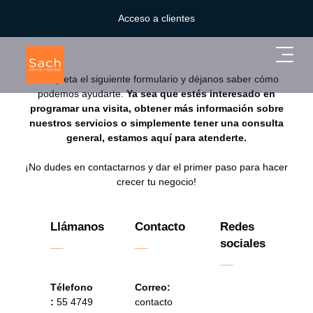
Ir
CONTACTO
Acceso a clientes
al
contenido
Main
Menu
Completa el siguiente formulario y déjanos saber cómo
podemos ayudarte.
Ya sea que estés interesado en
programar una visita, obtener más información sobre
nuestros servicios o simplemente tener una consulta
general, estamos aquí para atenderte.
¡No dudes en contactarnos y dar el primer paso para hacer
crecer tu negocio!
Llámanos
Contacto
Redes
__
__
sociales
__
Télefono
Correo:
:
55 4749
contacto