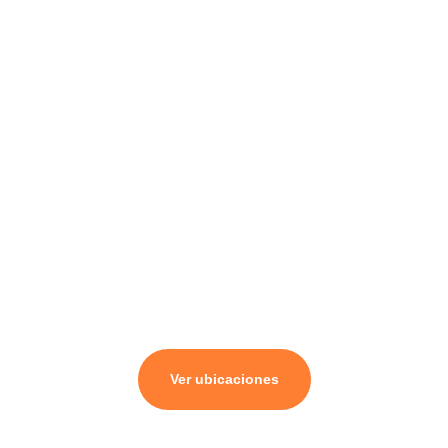
ÉX.
AL
AJ
AR
A
CA
MÉ
TIJ
NC
RID
UA
ÚN
A
NA
Ver ubicaciones