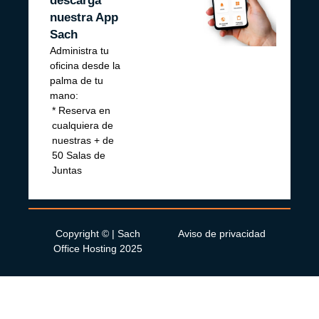
descarga
nuestra App
Sach
Administra tu
oficina desde la
palma de tu
mano:
* Reserva en
* Recibe
* Consulta tus
* Forma part
cualquiera de
notificaciones
facturas y
de nuestra
nuestras + de
de tus
estados de
Comunidad
50 Salas de
llamadas y
cuenta
Sach
Juntas
paquetería
Copyright © | Sach
Aviso de privacidad
Office Hosting 2025