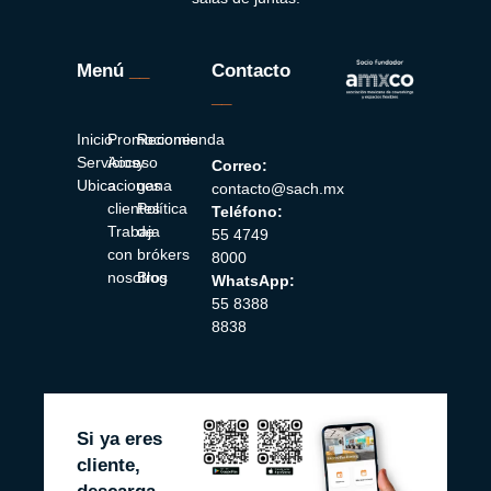
Menú
__
Contacto
__
Inicio
Promociones
Recomienda
Servicios
Acceso
y
Correo:
Ubicaciones
a
gana
contacto@sach.mx
clientes
Política
Teléfono:
Trabaja
de
55 4749
con
brókers
8000
nosotros
Blog
WhatsApp:
55 8388
8838
Si ya eres
cliente,