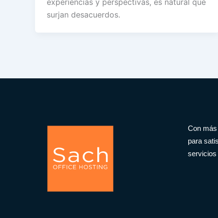
experiencias y perspectivas, es natural que
surjan desacuerdos.
Con más d
para sati
servicios