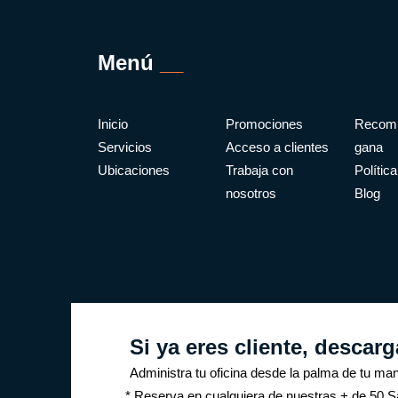
Menú
__
Inicio
Promociones
Recomi
Servicios
Acceso a clientes
gana
Ubicaciones
Trabaja con
Polític
nosotros
Blog
Si ya eres cliente, descar
Administra tu oficina desde la palma de tu ma
* Reserva en cualquiera de nuestras + de 50 S