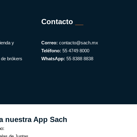
Contacto
__
enda y
Correo:
contacto@sach.mx
Teléfono:
55 4749 8000
a de brókers
WhatsApp:
55 8388 8838
ga nuestra App Sach
no:
alas de Juntas
* R