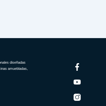
onales diseñadas
icinas amuebladas,