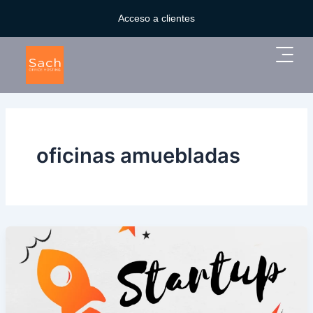
Ir
Acceso a clientes
al
contenido
Main
Menu
oficinas amuebladas