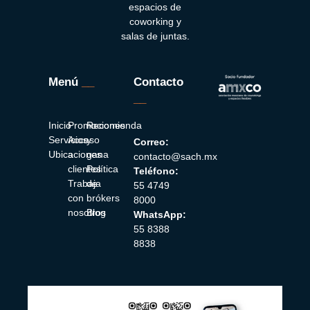
espacios de
coworking y
salas de juntas.
Menú
__
Contacto
__
Inicio
Promociones
Recomienda
Servicios
Acceso
y
Correo:
Ubicaciones
a
gana
contacto@sach.mx
clientes
Política
Teléfono:
Trabaja
de
55 4749
con
brókers
8000
nosotros
Blog
WhatsApp:
55 8388
8838