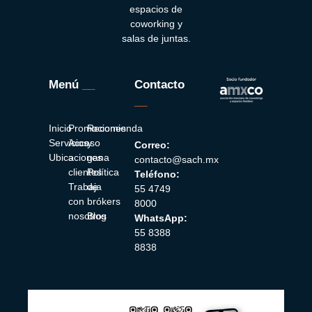
espacios de
coworking y
salas de juntas.
Menú
__
Contacto
__
Inicio
Promociones
Recomienda
Servicios
Acceso
y
Correo:
Ubicaciones
a
gana
contacto@sach.mx
clientes
Política
Teléfono:
Trabaja
de
55 4749
con
brókers
8000
nosotros
Blog
WhatsApp:
55 8388
8838