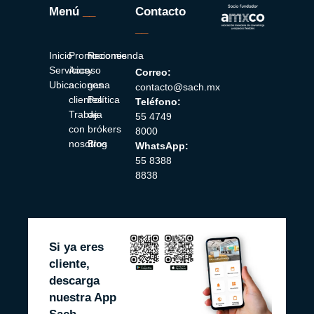
Menú
__
Contacto
__
Inicio
Promociones
Recomienda
Servicios
Acceso
y
Correo:
Ubicaciones
a
gana
contacto@sach.mx
clientes
Política
Teléfono:
Trabaja
de
55 4749
con
brókers
8000
nosotros
Blog
WhatsApp:
55 8388
8838
Si ya eres
cliente,
descarga
nuestra App