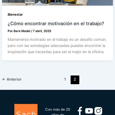
Bienestar
¿Cómo encontrar motivación en el trabajo?
Por
Bere Medel
/
7 abril, 2025
Mantenerse motivado en el trabajo es un desafío común,
pero con las estrategias adecuadas puedes encontrar la
inspiración que necesitas para ser el mejor en la oficina.
←
Anterior
1
2
Con más de 20
años de