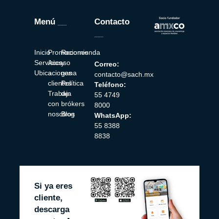
Menú
__
Contacto
__
Inicio
Promociones
Recomienda
Servicios
Acceso
y
Correo:
Ubicaciones
a
gana
contacto@sach.mx
clientes
Política
Teléfono:
Trabaja
de
55 4749
con
brókers
8000
nosotros
Blog
WhatsApp:
55 8388
8838
Si ya eres
cliente,
descarga