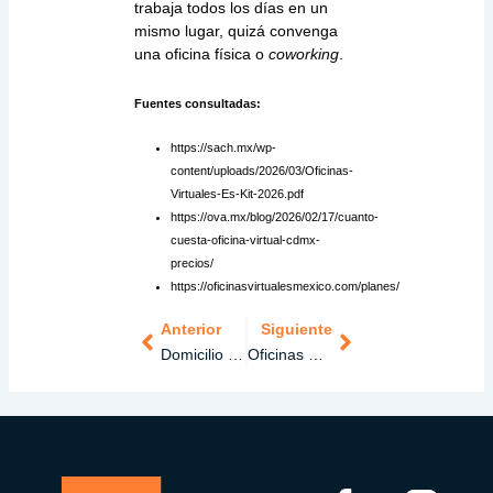
trabaja todos los días en un
mismo lugar, quizá convenga
una oficina física o
coworking
.
Fuentes consultadas:
https://sach.mx/wp-
content/uploads/2026/03/Oficinas-
Virtuales-Es-Kit-2026.pdf
https://ova.mx/blog/2026/02/17/cuanto-
cuesta-oficina-virtual-cdmx-
precios/
https://oficinasvirtualesmexico.com/planes/
Anterior
Siguiente
Ant
Siguiente
Domicilio fiscal vs. comercial en México: diferencias clave para tu negocio
Oficinas de Nearshoring en México: por qué las empresas extranjeras eligen espacios flexibles