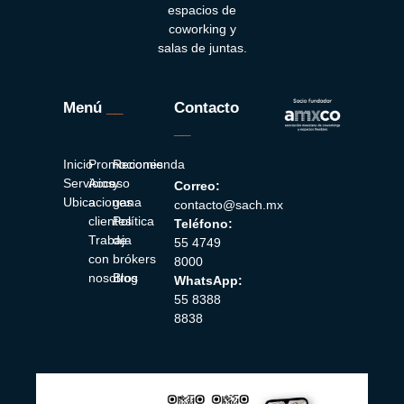
espacios de
coworking y
salas de juntas.
Menú
__
Contacto
__
Inicio
Promociones
Recomienda
Servicios
Acceso
y
Correo:
Ubicaciones
a
gana
contacto@sach.mx
clientes
Política
Teléfono:
Trabaja
de
55 4749
con
brókers
8000
nosotros
Blog
WhatsApp:
55 8388
8838