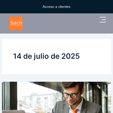
Ir
Acceso a clientes
al
contenido
Main
Menu
14 de julio de 2025